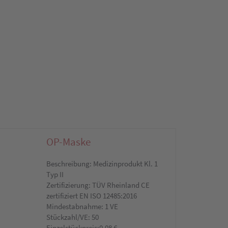
OP-Maske
Beschreibung: Medizinprodukt Kl. 1
Typ II
Zertifizierung: TÜV Rheinland CE
zertifiziert EN ISO 12485:2016
Mindestabnahme: 1 VE
Stückzahl/VE: 50
Einzelstückpreis:0,08 €