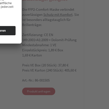
Die FFP2-Comfort-Maske verbindet
zuverlässigen
Schutz mit Komfort
. Sie
ist besonders alltagstauglich für
Brillenträger.
Zertifizierung: CE EN
149:2001+A1:2009 + Dolomit-Prüfung
Mindestabnahme: 1 VE
Einzelstückpreis: 1,89 € Box
1,69 € Karton
Preis VE Box (20 Stück): 37,80 €
Preis VE Karton (240 Stück): 405,60 €
Art.-Nr.: 86-001505
Produkt anfragen