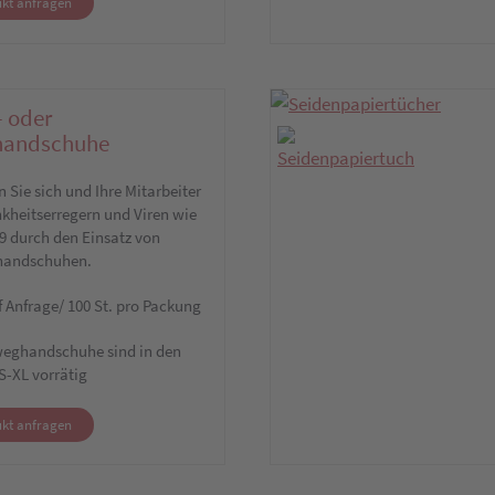
kt anfragen
- oder
lhandschuhe
 Sie sich und Ihre Mitarbeiter
kheitserregern und Viren wie
9 durch den Einsatz von
handschuhen.
f Anfrage/ 100 St. pro Packung
weghandschuhe sind in den
S-XL vorrätig
kt anfragen