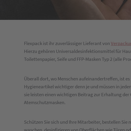
Flexpack ist ihr zuverlässiger Lieferant von
Verpacku
Hierzu gehören Universaldesinfektionsmittel für Ha
Toilettenpapier, Seife und FFP-Masken Typ 2 (alle Pro
Überall dort, wo Menschen aufeinandertreffen, ist e
Hygieneartikel wichtiger denn je und müssen in jed
sie leisten einen wichtigen Beitrag zur Erhaltung der 
Atemschutzmasken.
Schützen Sie sich und Ihre Mitarbeiter, bestellen Si
waschen, desinfizieren von Oberflächen wie Türen o