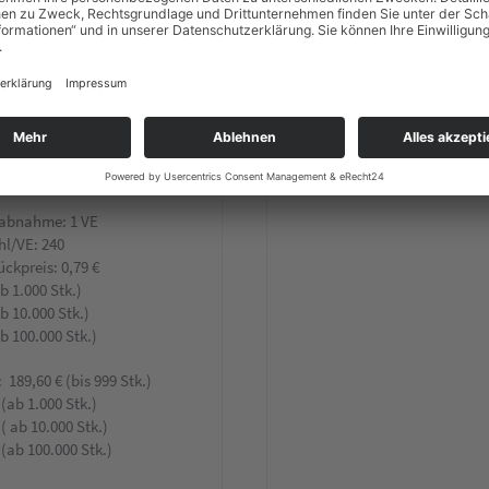
mschutzmaske ist zum Schutz
er Ansteckung durch den
Virus SARS-CoV-2 geeignet.
ierungen: Zulassung durch das
aden-Württemberg
und Zertifizierung durch
abnahme: 1 VE
hl/VE: 240
ückpreis: 0,79 €
ab 1.000 Stk.)
ab 10.000 Stk.)
ab 100.000 Stk.)
: 189,60 € (bis 999 Stk.)
 (ab 1.000 Stk.)
 ( ab 10.000 Stk.)
 (ab 100.000 Stk.)