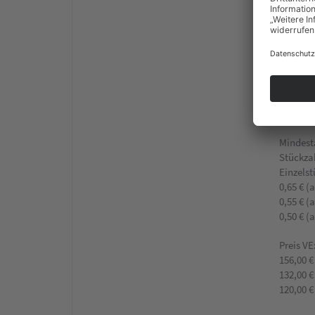
Die Ate
vor ein
Corona-
Zertifiz
Land B
Prüfung 
DEKRA
Mindest
Stückza
Einzelst
0,65 € (
0,55 € (
0,50 € (
Preis VE
156,00 €
132,00 €
120,00 €