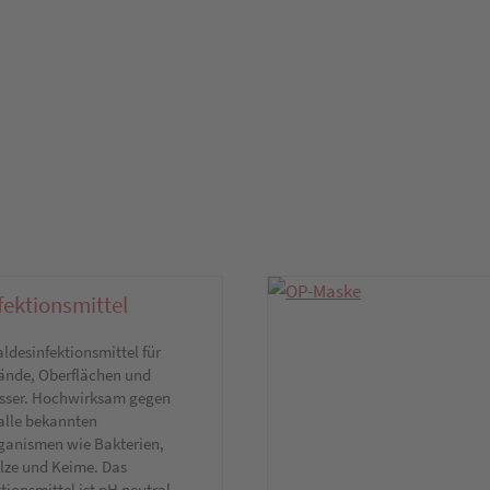
fektionsmittel
ldesinfektionsmittel für
ände, Oberflächen und
sser. Hochwirksam gegen
alle bekannten
ganismen wie Bakterien,
ilze und Keime. Das
tionsmittel ist pH neutral,