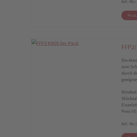
Art.-Nr.
Produ
FFP2/
Die Ate
zum Sch
durch d
geeigne
Mindest
Stückza
Einzelst
Preis VE
Art.-Nr.