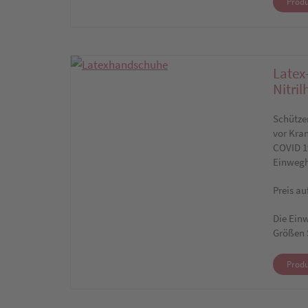
Produ
Latex
Nitri
Schützen
vor Kran
COVID 1
Einweg
Preis au
Die Ein
Größen 
Produ