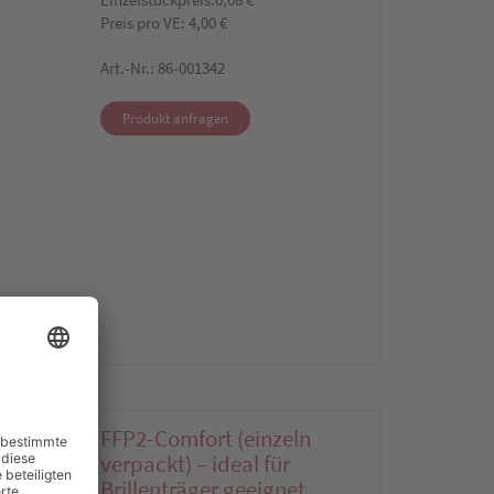
Preis pro VE: 4,00 €
Art.-Nr.: 86-001342
Produkt anfragen
FFP2-Comfort (einzeln
verpackt) – ideal für
Brillenträger geeignet