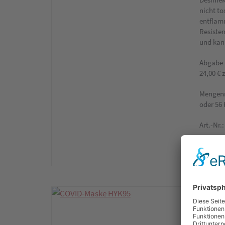
nicht to
entflam
Resisten
und kan
Abgabe 1
24,00 € 
Mengenr
oder 56 
Art.-Nr.
Produ
Atem
ohne 