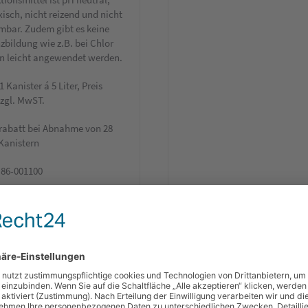
xisch, nicht reizend und nicht
mbar. Zudem gibt es keine
zbildung wie z.B. bei Chlor
n leicht angewendet werden.
 Kanister á 5 Liter, Preis
zzgl. MwST.
abatt bei Abnahme von 28
Kanistern
: 86-001100
kt anfragen
schutzmaske FFP2
Ventil