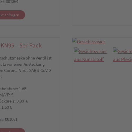
: 86-001364
kt anfragen
 KN95 – 5er-Pack
mschutzmaske ohne Ventil ist
utz vor einer Ansteckung
en Corona-Virus SARS-CoV-2
t.
abnahme: 1 VE
hl/VE: 5
ückpreis: 0,30 €
: 1,50 €
:86-001061