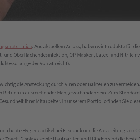
ngsmaterialien
. Aus aktuellem Anlass, haben wir Produkte für d
ut- und Oberflächendesinfektion, OP-Masken, Latex- und Nitrile
dukte so lange der Vorrat reicht).
s wichtig die Ansteckung durch Viren oder Bakterien zu vermeide
em Betrieb in ausreichender Menge vorhanden sein. Zum Standard
Gesundheit Ihrer Mitarbeiter. In unserem Portfolio finden Sie dies
e noch heute Hygieneartikel bei Flexpack um die Ausbreitung von
der Touch-Displays sowie Hautpartien und Händen sind die beste 