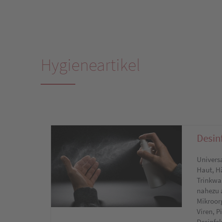
Hygieneartikel
Desin
Universa
Haut, H
Trinkwa
nahezu 
Mikroor
Viren, P
Desinfek