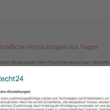
reundliche Verpackungen aus Pappe
ichen Verpackungen dem Recyclingkreislauf auch tatsächlic
 GmbH wurde von Wellpappenherstellern und Entsorgungsun
erverwertung von Transportverpackungen aus Wellpappe. All
mbols garantieren wir unseren Kunden, dass die Vorgaben 
n