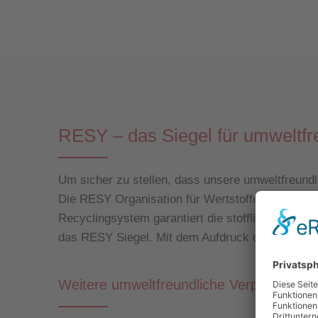
RESY – das Siegel für umweltf
Um sicher zu stellen, dass unsere umweltfreundl
Die RESY Organisation für Wertstoffentsorgung
Recyclingsystem garantiert die stoffliche Wied
das RESY Siegel. Mit dem Aufdruck des RESY-Sy
Weitere umweltfreundliche Verpackunge