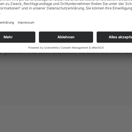
 Mittelpunkt, wenn es um umweltfreundliche Verpackungen ge
shalb haben wir unser Produktportfolio in den vergangen Jah
eich die Umwelt zu schützen. Angefangen mit gängigen, ab
Nasskelebebändern. Über Obst- und Gemüseverpackungen aus 
zu innovativen Lösungen wie z.B. der unglaublich leichten W
ckelpapier. Darüber hinaus ersetzen wir bestehende Packmit
 geworden sind, durch effizientere Varianten und helfen un