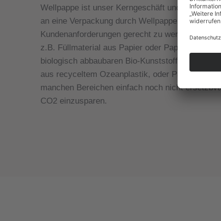
Wellpappe ist unser Kerngeschäft und damit der
an eine Verpackung durch Wellpappe zu lösen. De
Kundenanforderungen gerecht zu werden und zugl
z.B. Füllmaterial aus Papier oder Papier- und 
biologisch abbaubaren Bio-Kunststoffen. Bis hin 
aus recyceltem Ozeanplastik, oder PaperStrech Wi
manchen Bereichen einfach noch nicht ersetzbvar
CO2 einzusparen.