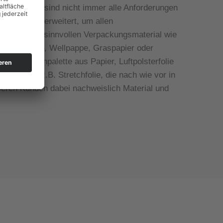
ht. Jedoch sind nicht immer alle Anforderungen
ren stetig erweitert, um allen
er dennoch sinnvollen Verpackungsmaterial wie
Holzschliff, Wellpappe, Graspapier oder
APAL Wabenpalette aus Papier, Luftpolsterfolie
tel, wie z.B. Stretchfolie, die nach wie vor in
seren Kunden dabei nachweislich Material und