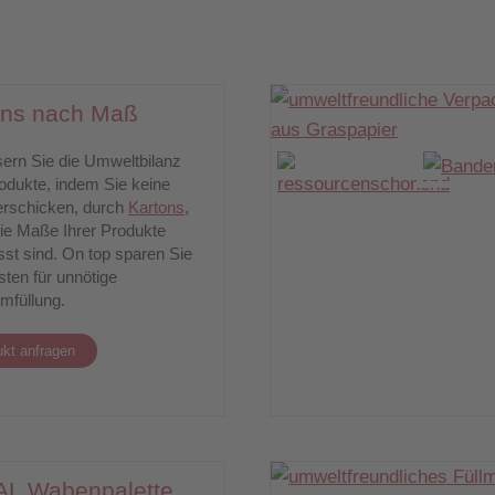
ons nach Maß
ern Sie die Umweltbilanz
rodukte, indem Sie keine
verschicken, durch
Kartons
,
die Maße Ihrer Produkte
st sind. On top sparen Sie
sten für unnötige
mfüllung.
kt anfragen
L Wabenpalette