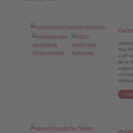
Kart
Verbess
Ihrer P
„Luft“ 
die an 
angepas
sich Ko
Hohlrau
Produ
WAPA