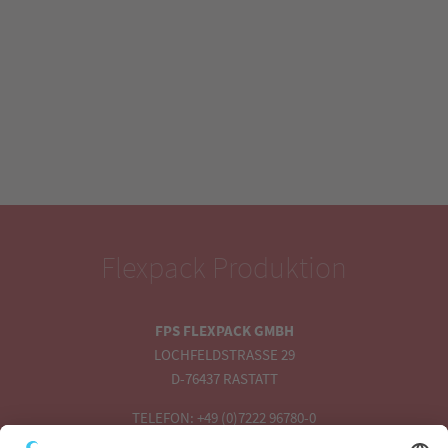
Flexpack Produktion
FPS FLEXPACK GMBH
LOCHFELDSTRASSE 29
D-76437 RASTATT
TELEFON: +49 (0)7222 96780-0
TELEFAX: +49 (0)7222 96780-20