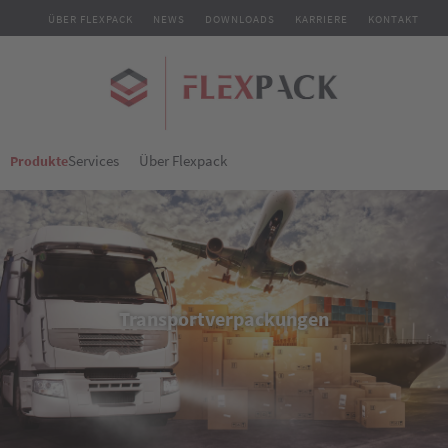
ÜBER FLEXPACK
NEWS
DOWNLOADS
KARRIERE
KONTAKT
Services
Über Flexpack
Produkte
Transportverpackungen