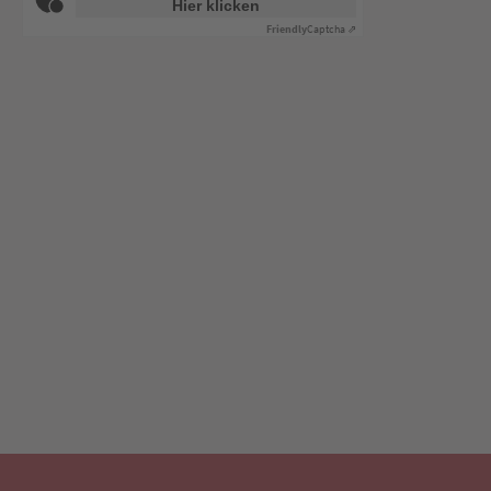
Hier klicken
Friendly
Captcha ⇗