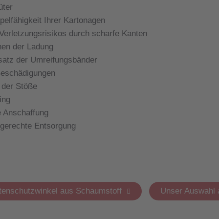
üter
elfähigkeit Ihrer Kartonagen
erletzungsrisikos durch scharfe Kanten
hen der Ladung
satz der Umreifungsbänder
Beschädigungen
der Stöße
ing
 Anschaffung
erechte Entsorgung
tenschutzwinkel aus Schaumstoff
Unser Auswahl 