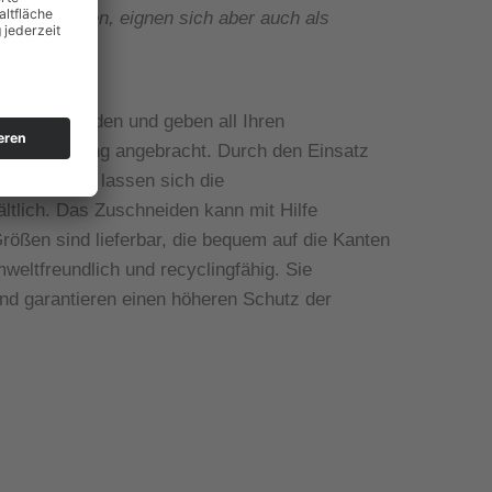
n verstärken, eignen sich aber auch als
nsetzt werden und geben all Ihren
iligen Ladung angebracht. Durch den Einsatz
lich. Zudem lassen sich die
tlich. Das Zuschneiden kann mit Hilfe
rößen sind lieferbar, die bequem auf die Kanten
ltfreundlich und recyclingfähig. Sie
nd garantieren einen höheren Schutz der