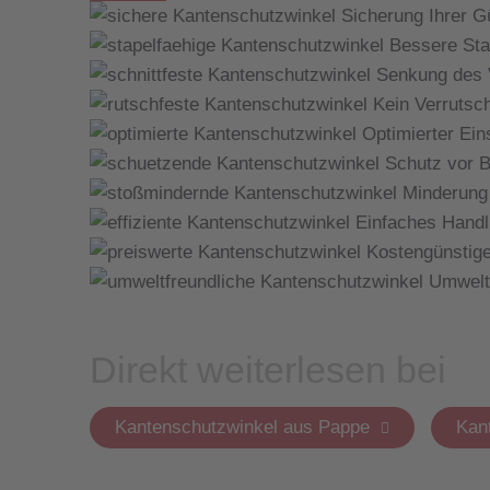
Sicherung Ihrer G
Bessere Stap
Senkung des V
Kein Verrutsc
Optimierter Ein
Schutz vor 
Minderung 
Einfaches Handl
Kostengünstige
Umweltg
Direkt weiterlesen bei
Kantenschutzwinkel aus Pappe
Kan