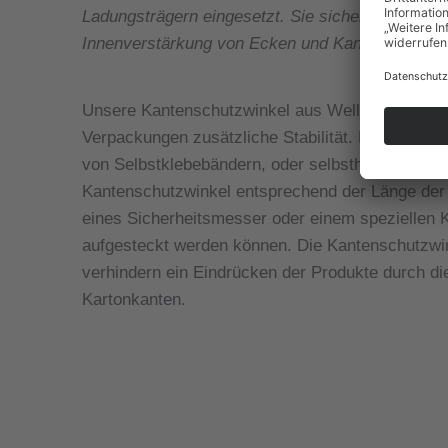
Ladungsträgern eingesetzt. Sie sichern die War
Innenverstärkung von Ecken und Kanten in Kart
Unsere Kantenschutzwinkel aus Wellpappe und Vo
Verpackungen zusätzliche Stabilität.
Mit Hilfe u
von Selbstklebebändern, oder selbsthaftender Ka
Kantenschutzwinkel entsprechend der Länge der 
eines Sicherheitsmesser oder einem speziellen K
aufgesteckt werden können. Die Kantenschutzwin
verhindern ein Eindrücken der Produkte durch d
Kartonkanten.