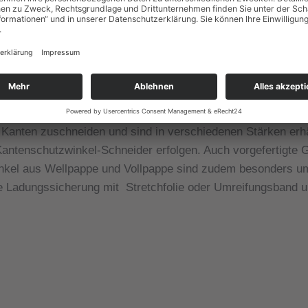
e beim Transport indem sie die Außenkanten der Verpackunge
onagen.
llpappe können je nach Anwendungsbereich ganz flexibel ei
nseres Umreifungsbandes werden sie waagerecht an der jewe
ntenschutzwinkel, ist auch eine senkrechte Anbringung mög
Kanten zuschneiden und sind in verschiedenen Stärken erhäl
antenschutzwinkel-Schneider erfolgen. Auch vorgefertigte G
kel aus Wellpappe und Vollpappe sind zudem besonders umwe
ie Ladungssicherung mit Stretchfolie oder Umreifungsband u