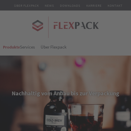
ÜBER FLEXPACK
NEWS
DOWNLOADS
KARRIERE
KONTAKT
Services
Über Flexpack
Produkte
Nachhaltig vom Anbau bis zur Verpackung